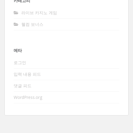
카테고리
라이브 카지노 게임
웰컴 보너스
메타
로그인
입력 내용 피드
댓글 피드
WordPress.org