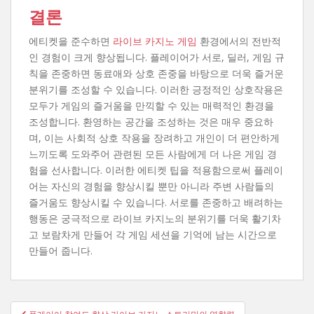
결론
에티켓을 준수하면
라이브 카지노 게임
환경에서의 전반적
인 경험이 크게 향상됩니다. 플레이어가 서로, 딜러, 게임 규
칙을 존중하면 동료애와 상호 존중을 바탕으로 더욱 즐거운
분위기를 조성할 수 있습니다. 이러한 긍정적인 상호작용은
모두가 게임의 즐거움을 만끽할 수 있는 매력적인 환경을
조성합니다. 환영하는 공간을 조성하는 것은 매우 중요하
며, 이는 사회적 상호 작용을 장려하고 개인이 더 편안하게
느끼도록 도와주어 관련된 모든 사람에게 더 나은 게임 경
험을 선사합니다. 이러한 에티켓 팁을 적용함으로써 플레이
어는 자신의 경험을 향상시킬 뿐만 아니라 주변 사람들의
즐거움도 향상시킬 수 있습니다. 서로를 존중하고 배려하는
행동은 궁극적으로 라이브 카지노의 분위기를 더욱 활기차
고 보람차게 만들어 각 게임 세션을 기억에 남는 시간으로
만들어 줍니다.